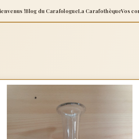
ienvenus !
Blog du Carafologue
La Carafothèque
Vos co