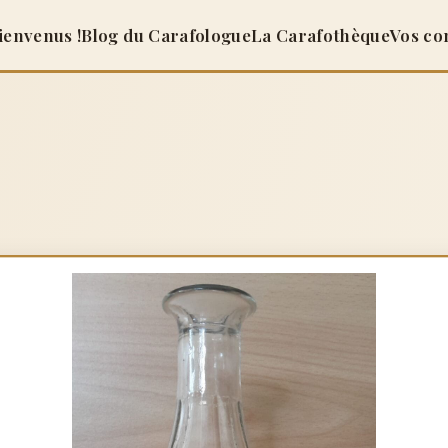
ienvenus !
Blog du Carafologue
La Carafothèque
Vos co