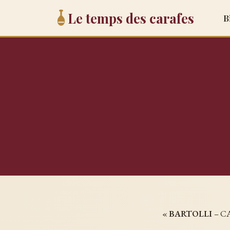
Le temps des carafes
B
«
BARTOLLI
– C