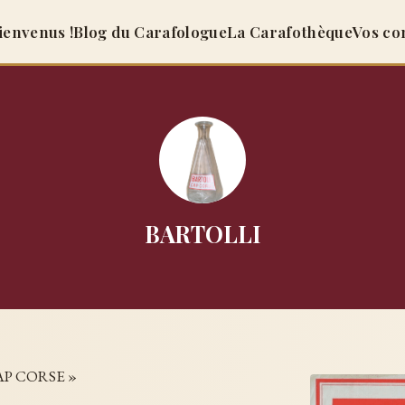
ienvenus !
Blog du Carafologue
La Carafothèque
Vos co
BARTOLLI
AP CORSE »