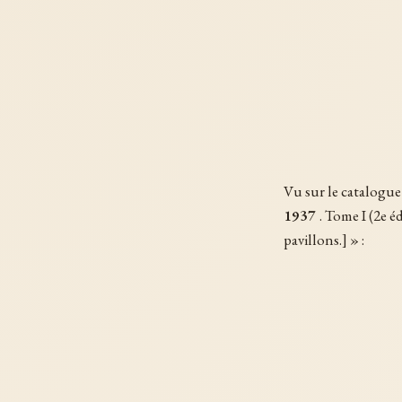
Vu sur le catalogue 
1937
. Tome I (2e é
pavillons.] » :