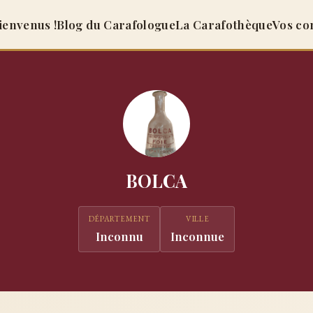
ienvenus !
Blog du Carafologue
La Carafothèque
Vos co
BOLCA
DÉPARTEMENT
VILLE
Inconnu
Inconnue