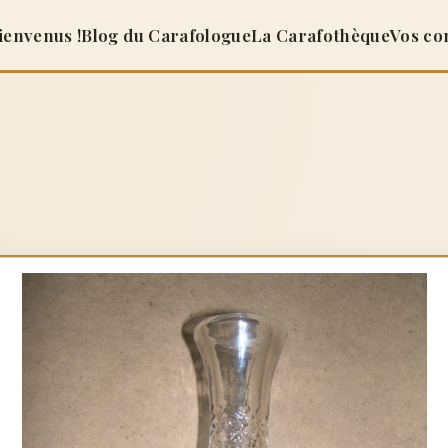
ienvenus !
Blog du Carafologue
La Carafothèque
Vos co