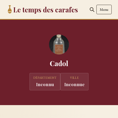
Le temps des carafes
Menu
Cadol
DÉPARTEMENT
VILLE
Inconnu
Inconnue