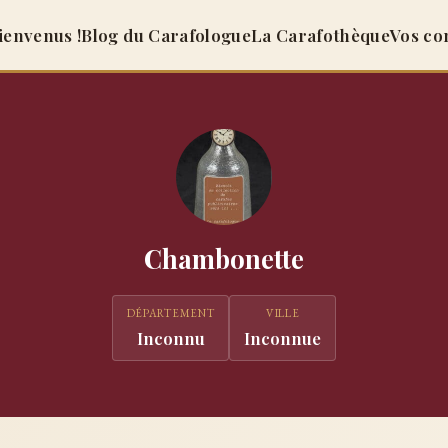
ienvenus !
Blog du Carafologue
La Carafothèque
Vos co
Chambonette
DÉPARTEMENT
VILLE
Inconnu
Inconnue