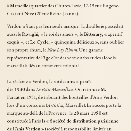
à
Marseille
(quartier des Chutes-Lavie, 17-19 rue Eugène-
Cas) et à
Nice
(20 rue Reine-Jeanne).
Verdon n’était pas leur seule marque : la distillerie possédait
aussi le
Rovighi
, « le roi des amers », le
Bitterary
, « apéritif
exquis », et
Le Cycle
, « quinquina délicieux », sans oublier
son propre rhum, le
New Lay Rhum
. Une gamme
représentative de l’âge d’or des vermouths et des alcools
marseillais liés au commerce colonial.
La réclame « Verdon, le roi des anis » paraît
dès
1930
dans
Le Petit Marseillais
. On retrouve
M.
Faraut
en 1951, distribuant des bouteilles d’Anis Verdon
lors d’un concours (
Artistica
, Marseille). Le succès porte la
marque au-delà de la Provence : le
28 mars 1950
est
constituée à Paris la «
Société de distribution parisienne
de l’Anis Verdon
» (société à responsabilité limitée au