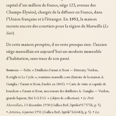
capital d’un million de francs, siège 123, avenue des
Champs-Élysées), chargée de la diffuser en France, dans
l’Union française et à l’étranger. En
1952
, la maison
recrute encore des courtiers pour la région de Marseille (
Le
Soir
).
De cette maison prospère, il ne reste presque rien : l’ancien
siège marseillais est aujourd’hui un modeste immeuble
d’habitation, sans trace de son passé.
Sources
— Fiche « Distilleries Faraut et Bessi — Bitterary, Verdon,
Rovighi et Le Cycle », tourisme-marseille.com (histoire de la maison A.
Gasiglia / Faraut et Bessi, fondée en 1865). • Carte de visite et capsule de
bouchon « Faraut et Bessi, successeurs des distilleries A. Gasiglia — Verdon,
grande liqueur, Bté S.G.D.G. » (objets de collection). •
Le Petit
Marseillais
, 13 décembre 1930 (Gallica BnF, bpt6k4917371h, p. 5).
•
Artistica
, 6 janvier 1951 (Gallica BnF, bpt6k7161682j, p. 5). •
Les