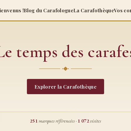
ienvenus !
Blog du Carafologue
La Carafothèque
Vos co
Le temps des carafe
Explorer la Carafothèque
251
marques référencées ·
1 072
visites