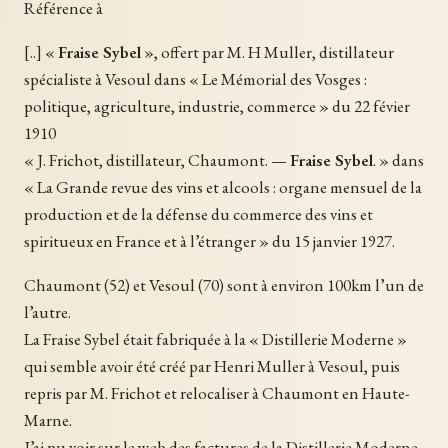
Référence à
[..] «
Fraise Sybel
», offert par M. H Muller, distillateur
spécialiste à Vesoul dans « Le Mémorial des Vosges :
politique, agriculture, industrie, commerce » du 22 févier
1910
« J. Frichot, distillateur, Chaumont. —
Fraise Sybel
. » dans
« La Grande revue des vins et alcools : organe mensuel de la
production et de la défense du commerce des vins et
spiritueux en France et à l’étranger » du 15 janvier 1927.
Chaumont (52) et Vesoul (70) sont à environ 100km l’un de
l’autre.
La Fraise Sybel était fabriquée à la « Distillerie Moderne »
qui semble avoir été créé par Henri Muller à Vesoul, puis
repris par M. Frichot et relocaliser à Chaumont en Haute-
Marne.
J’ai pu voir sur le web des factures de la Distillerie Moderne